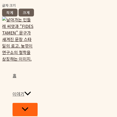
글자 크기
작게
크게
콘
텐
츠
로
건
너
뛰
기
홈
이야기
메
뉴
토