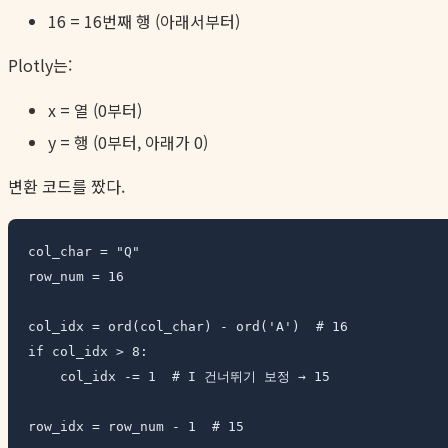
16 = 16번째 행 (아래서부터)
Plotly는:
x = 열 (0부터)
y = 행 (0부터, 아래가 0)
변환 코드를 짰다.
col_char = "Q"

row_num = 16

col_idx = ord(col_char) - ord('A')  # 16

if col_idx > 8:

    col_idx -= 1  # I 건너뛰기 보정 → 15

row_idx = row_num - 1  # 15
