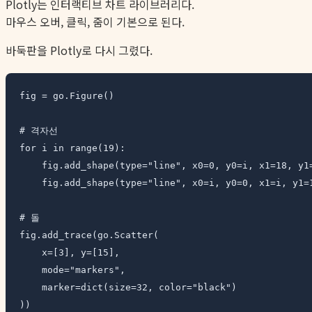
Plotly는 인터랙티브 차트 라이브러리다.
마우스 오버, 클릭, 줌이 기본으로 된다.
바둑판을 Plotly로 다시 그렸다.
fig = go.Figure()

# 격자선

for i in range(19):

    fig.add_shape(type="line", x0=0, y0=i, x1=18, y1=
    fig.add_shape(type="line", x0=i, y0=0, x1=i, y1=1
# 돌

fig.add_trace(go.Scatter(

    x=[3], y=[15],

    mode="markers",

    marker=dict(size=32, color="black")

))