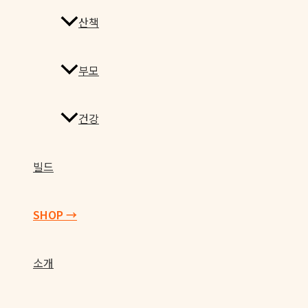
글
산책
부모
건강
빌드
SHOP →
소개