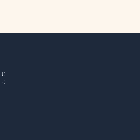
i)

8)
