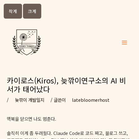
작게
크게
콘텐츠
로 건너
뛰기
Main
Menu
카이로스(Kiros), 늦깎이연구소의 AI 비
서가 태어났다
/
늦깎이 개발일지
/ 글쓴이
latebloomerhost
맥북을 닫으면 나도 멈춘다.
솔직히 이게 좀 두려웠다. Claude Code로 코드 짜고, 블로그 쓰고,