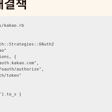
해결책
/kakao.rb

th::Strategies::OAuth2

o"

ons, {

auth.kakao.com",

/oauth/authorize",

h/token"

].to_s }
