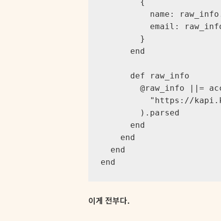
        {

          name: raw_info
          email: raw_inf
        }

      end

      def raw_info

        @raw_info ||= ac
          "https://kapi.
        ).parsed

      end

    end

  end

이게 전부다.