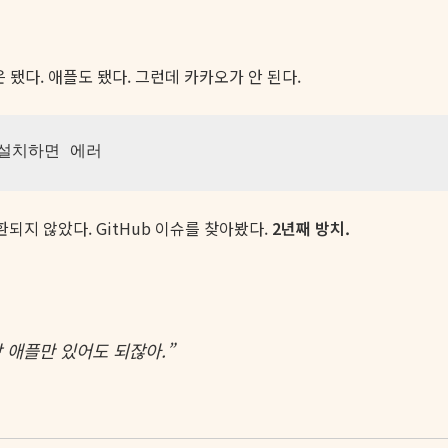
됐다. 애플도 됐다. 그런데 카카오가 안 된다.
호환되지 않았다. GitHub 이슈를 찾아봤다.
2년째 방치.
 애플만 있어도 되잖아.”