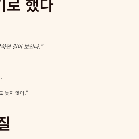
기로 했다
하면 길이 보인다.”
.
도 늦지 않아.”
본질