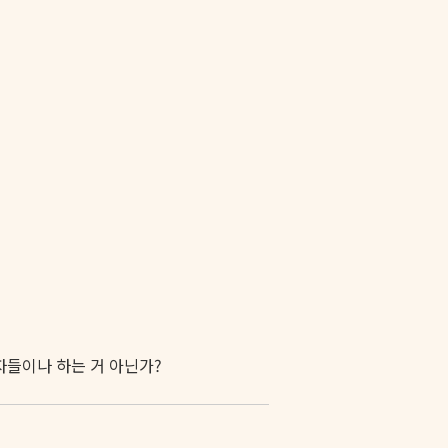
자들이나 하는 거 아닌가?