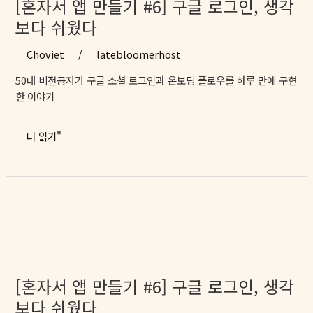
[혼자서 앱 만들기 #6] 구글 로그인, 생각
기
보다 쉬웠다
–
Cross-
Choviet
/
latebloomerhost
Origin
50대 비전공자가 구글 소셜 로그인과 온보딩 플로우를 하루 만에 구현
POST
한 이야기
와
Nonce
문
[혼
더 읽기"
제
자
해
서
결
앱
만
들
기
#6]
구
글
[혼자서 앱 만들기 #6] 구글 로그인, 생각
로
보다 쉬웠다
그