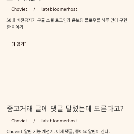
인,
Choviet
/
latebloomerhost
생
50대 비전공자가 구글 소셜 로그인과 온보딩 플로우를 하루 만에 구현
각
한 이야기
보
다
쉬
[혼
더 읽기"
웠
자
다
서
앱
만
들
기
#6]
구
글
중고거래 글에 댓글 달렸는데 모른다고?
로
그
Choviet
/
latebloomerhost
인,
Choviet 알림 기능 개선기. 이제 댓글, 좋아요 알림이 간다.
생