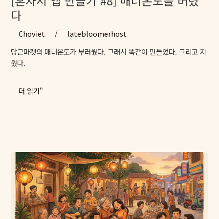
[혼자서 앱 만들기 #8] 매너온도를 버렸
느
다
려
보
Choviet
/
latebloomerhost
이
당근마켓의 매너온도가 부러웠다. 그래서 똑같이 만들었다. 그리고 지
면
웠다.
다
소
용
[혼
더 읽기"
없
자
다
서
–
앱
UX
만
개
들
선
기
4
#8]
가
매
지
너
온
도