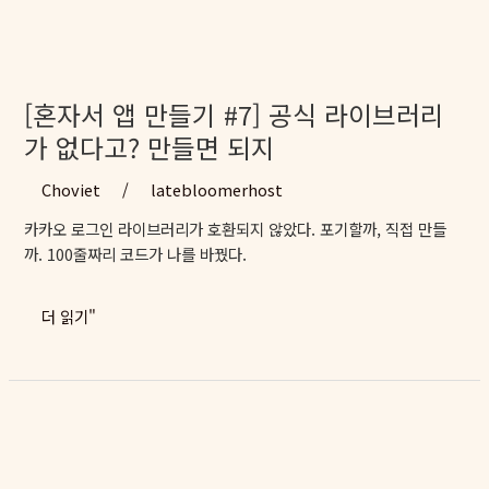
들
기
#6]
40
대
[혼자서 앱 만들기 #7] 공식 라이브러리
에
가 없다고? 만들면 되지
OAuth
를
Choviet
/
latebloomerhost
구
카카오 로그인 라이브러리가 호환되지 않았다. 포기할까, 직접 만들
현
까. 100줄짜리 코드가 나를 바꿨다.
하
다
[혼
더 읽기"
자
서
앱
만
들
기