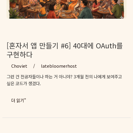
를
버
렸
다
[혼자서 앱 만들기 #6] 40대에 OAuth를
구현하다
Choviet
/
latebloomerhost
그런 건 전공자들이나 하는 거 아니야? 3개월 전의 나에게 보여주고
싶은 코드가 생겼다.
[혼
더 읽기"
자
서
앱
만