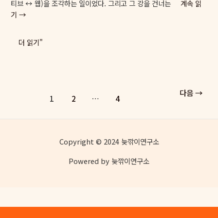
티브 ↔ 웹)을 조각하는 일이었다. 그리고 그 강을 건너는
계속 읽
기 →
보
더 읽기"
이
게
만
드
다음
→
는
1
2
…
4
건,
결
국
Copyright © 2024 늦깎이연구소
디
테
Powered by 늦깎이연구소
일
이
었
다