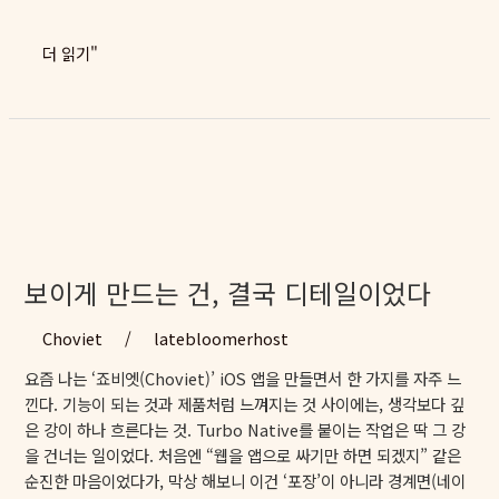
각
보
중
더 읽기"
다
고
쉬
거
웠
래
다
글
에
댓
글
달
렸
보이게 만드는 건, 결국 디테일이었다
는
데
Choviet
/
latebloomerhost
모
요즘 나는 ‘죠비엣(Choviet)’ iOS 앱을 만들면서 한 가지를 자주 느
른
낀다. 기능이 되는 것과 제품처럼 느껴지는 것 사이에는, 생각보다 깊
다
은 강이 하나 흐른다는 것. Turbo Native를 붙이는 작업은 딱 그 강
고?
을 건너는 일이었다. 처음엔 “웹을 앱으로 싸기만 하면 되겠지” 같은
순진한 마음이었다가, 막상 해보니 이건 ‘포장’이 아니라 경계면(네이