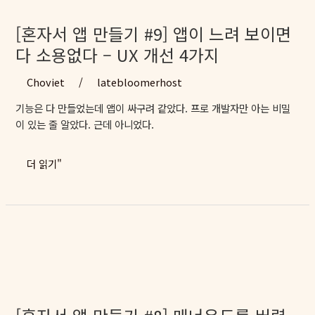
앱
스
[혼자서 앱 만들기 #9] 앱이 느려 보이면
토
다 소용없다 – UX 개선 4가지
어
심
Choviet
/
latebloomerhost
사,
기능은 다 만들었는데 앱이 싸구려 같았다. 프로 개발자만 아는 비밀
2
이 있는 줄 알았다. 근데 아니었다.
달
을
기
[혼
더 읽기"
다
자
렸
서
다
앱
만
들
기
#9]
앱
이