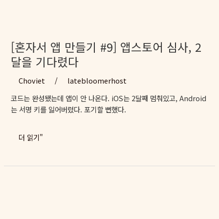
[혼자서 앱 만들기 #9] 앱스토어 심사, 2
달을 기다렸다
Choviet
/
latebloomerhost
코드는 완성됐는데 앱이 안 나온다. iOS는 2달째 멈춰있고, Android
는 서명 키를 잃어버렸다. 포기할 뻔했다.
[혼
더 읽기"
자
서
앱
만
들
기
#9]