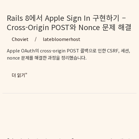
#7]
공
식
Rails 8에서 Apple Sign In 구현하기 –
라
Cross-Origin POST와 Nonce 문제 해결
이
브
Choviet
/
latebloomerhost
러
Apple OAuth의 cross-origin POST 콜백으로 인한 CSRF, 세션,
리
nonce 문제를 해결한 과정을 정리했습니다.
가
없
다
Rails
더 읽기"
고?
8
만
에
들
서
면
Apple
되
Sign
지
In
구
현
하