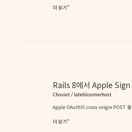
하
[혼
더 읽기"
다
자
서
앱
만
들
기
#7]
공
식
라
Rails 8에서 Apple Si
이
Choviet
/
latebloomerhost
브
러
Apple OAuth의 cross-origin P
리
가
Rails
더 읽기"
없
8