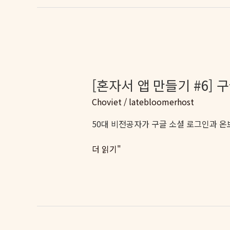
만
결
들
기
#6]
구
글
로
[혼자서 앱 만들기 #6]
그
Choviet
/
latebloomerhost
인,
생
50대 비전공자가 구글 소셜 로그인과 온
각
보
[혼
더 읽기"
다
자
쉬
서
웠
앱
다
만
들
기