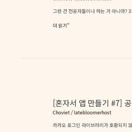
버
그런 건 전공자들이나 하는 거 아니야? 
렸
다
[혼
더 읽기"
자
서
앱
만
들
기
#6]
40
대
에
[혼자서 앱 만들기 #7]
OAuth
Choviet
/
latebloomerhost
를
구
카카오 로그인 라이브러리가 호환되지 않았
현