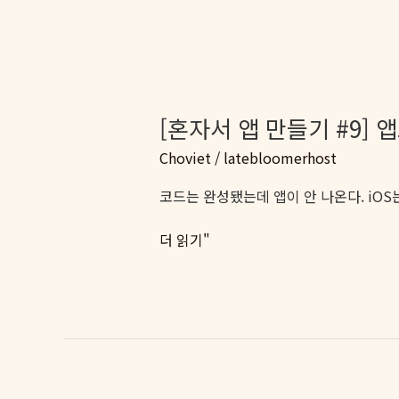
[혼자서 앱 만들기 #9] 
Choviet
/
latebloomerhost
코드는 완성됐는데 앱이 안 나온다. iOS는
[혼
더 읽기"
자
서
앱
만
들
기
#9]