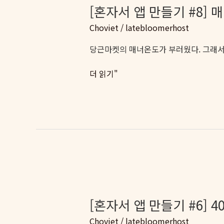
느
[혼자서 앱 만들기 #8]
려
Choviet
/
latebloomerhost
보
이
당근마켓의 매너온도가 부러웠다. 그래서
면
다
[혼
더 읽기"
소
자
용
서
없
앱
다
만
–
들
UX
기
개
#8]
선
매
4
너
가
온
[혼자서 앱 만들기 #6] 
지
도
Choviet
/
latebloomerhost
를