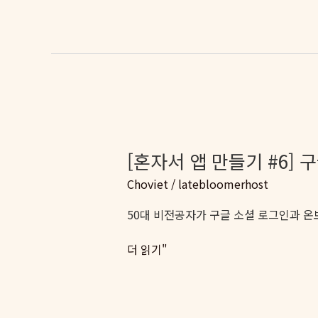
다
에
고?
서
만
Apple
들
Sign
면
In
되
구
지
현
하
기
[혼자서 앱 만들기 #6]
–
Choviet
/
latebloomerhost
Cross-
Origin
50대 비전공자가 구글 소셜 로그인과 온
POST
와
[혼
더 읽기"
Nonce
자
문
서
제
앱
해