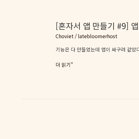
앱
스
토
[혼자서 앱 만들기 #9] 
어
Choviet
/
latebloomerhost
심
사,
기능은 다 만들었는데 앱이 싸구려 같았다
2
달
[혼
더 읽기"
을
자
기
서
다
앱
렸
만
다
들
기
#9]
앱
이