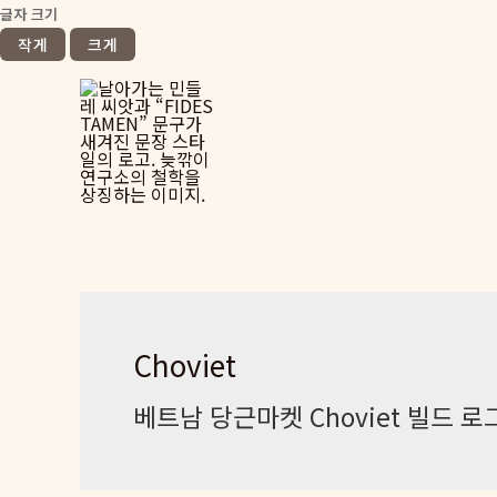
글자 크기
작게
크게
콘
텐
츠
로
건
너
뛰
기
Choviet
베트남 당근마켓 Choviet 빌드 로