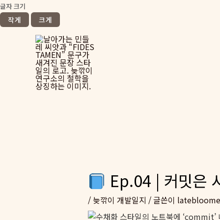
글자 크기
작게
크게
콘
텐
츠
로
건
너
뛰
기
Ep.04 | 커밋은 시
/
늦깎이 개발일지
/ 글쓴이
latebloome