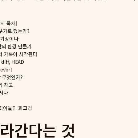
문서 목차]
을 배우기로 했는가?
 일기장이다
나만의 환경 만들기
이곳에서 기록이 시작된다
iff, HEAD
evert
란 무엇인가?
록의 창고
개서다
 늦깎이들의 회고법
라간다는 것