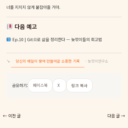
너를 지치지 않게 붙잡아줄 거야.
다음 예고
Ep.10 | Git으로 삶을 정리한다 — 늦깎이들의 회고법
↘
당신의 매일이 쌓여 만들어갈 소중한 기록
·
늦깎이연구소
공유하기:
페이스북
X
링크 복사
←
이전 글
다음 글
→