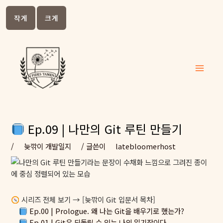
작게
크게
콘텐츠
로 건너
뛰기
Main
Menu
Ep.09 | 나만의 Git 루틴 만들기
/
늦깎이 개발일지
/ 글쓴이
latebloomerhost
시리즈 전체 보기 → [늦깎이 Git 입문서 목차]
Ep.00 | Prologue. 왜 나는 Git을 배우기로 했는가?
Ep.01 | Git은 되돌릴 수 있는 나의 일기장이다